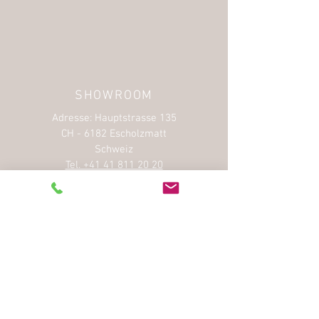
SHOWROOM
Adresse: Hauptstrasse 135
CH - 6182 Escholzmatt
Schweiz
Tel. +41 41 811 20 20
E-Mail
BESICHTIGUNGEN &
PROBEFAHRTEN
Telefonische Voranmeldung
+41 41 811 20 20