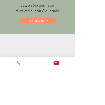
Lassen Sie uns Ihren
Autoverkauf für Sie regeln
mehr erfahren >
ANKAUF
Gepflegtes Auto zu
verkaufen?
mehr erfahren >