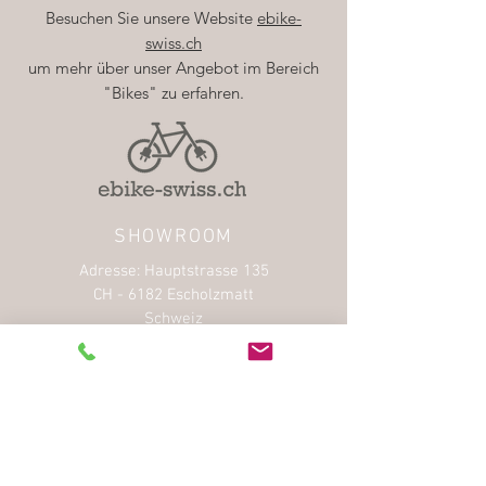
Besuchen Sie unsere Website
ebike-
swiss.ch
um mehr über unser Angebot im Bereich
"Bikes" zu erfahren.
SHOWROOM
Adresse: Hauptstrasse 135
CH - 6182 Escholzmatt
Schweiz
Tel. +41 41 811 20 20
E-Mail
BESICHTIGUNGEN &
PROBEFAHRTEN
Telefonische Voranmeldung